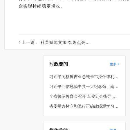
众实现持续稳定增收。
上一篇：
科普赋能文旅 智趣点亮古村——朝阳市朝阳县科普盛宴亮相石灰窑沟景区
时政要闻
更多 >
习近平同格鲁吉亚总统卡韦拉什维利就中格建交34周年互致贺电并共同宣布将双边关系提升为全面战略伙伴关系
习近平回信勉励中共一大纪念馆、南湖革命纪念馆少先队红领巾讲解员
全省警示教育会召开 车俊到会指导 许昆林主持并讲话 王新伟周波熊茂平出席
省委举办树立和践行正确政绩观学习教育第2期读书班暨省委理论学习中心组专题学习会 车俊到会指导 许昆林主持并讲话