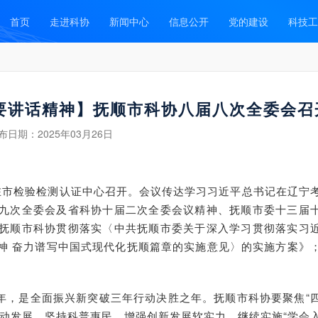
首页
走进科协
新闻中心
信息公开
党的建设
科技工
要讲话精神】抚顺市科协八届八次全委会召
布日期：
2025年03月26日
议在市检验检测认证中心召开。会议传达学习习近平总书记在辽宁
九次全委会及省科协十届二次全委会议精神、抚顺市委十三届
抚顺市科协贯彻落实〈中共抚顺市委关于深入学习贯彻落实习
神 奋力谱写中国式现代化抚顺篇章的实施意见〉的实施方案》
官之年，是全面振兴新突破三年行动决胜之年。抚顺
市科协要聚焦“
驱动发展，坚持科普惠民，增强创新发展软实力，继续实施“学会