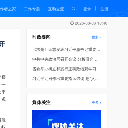
|
作者之家
工作专题
互动交流
登录
注册
2026-08-06 18:48
时政要闻
更多 >
开
《求是》杂志发表习近平总书记重要文章《在省部级主要领导干部学习贯彻党的二十届四中全会精神专题研讨班上的讲话》
中共中央政治局召开会议 分析研究当前经济形势和经济工作 中共中央总书记习近平主持会议
省委举办树立和践行正确政绩观学习教育第2期读书班暨省委理论学习中心组专题学习会 车俊到会指导 许昆林主持并讲话
考察
习近平近日作出重要指示强调 把“义乌发展经验”进一步总结好运用好 探索走出符合各自实际的高质量发展之路
十一
近平
；观
媒体关注
更多 >
四服
入抚