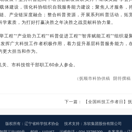
平台载体建设，强化科协组织自我服务能力建设；聚焦人才服务，
链、产业链深度融合；整合科普资源，开展系列科普活动，拓
科学素质，为打好打赢决胜之年决胜之战贡献科协力量。
举工程”“产业助力工程”“科普促进工程”“智库赋能工程”“组织凝
，发挥广大科技工作者积极作用，着力提升基层科普服务能力，
的更大担当和作为。
关、市科技馆干部职工60余人参会。
（抚顺市科协供稿 阴符撰稿
下一篇：
【全国科技工作者日】抚顺市科协开展科学家精神进校园活
版权所有：辽宁省科学技术协会
技术支持：东软集团股份有限公司
智慧三街159号
邮编：110167
运维电话：024-23785209
备案序号：辽IC