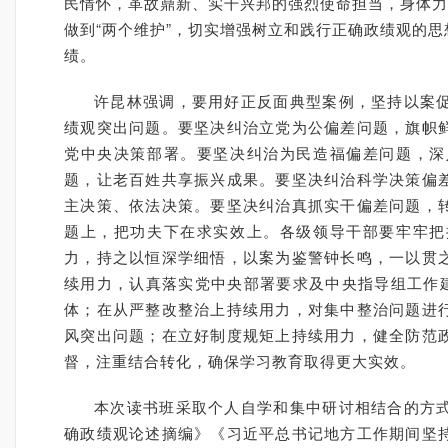
民情怀，革故鼎新、实干兴邦的强烈使命担当，身体力
做到“两个维护”，切实增强树立和践行正确政绩观的
绩。
许昆林强调，要用好正反面典型案例，坚持以案
绩观突出问题。要坚决纠治立党为公偏差问题，旗帜
党中央决策部署。要坚决纠治为民造福偏差问题，深
题，让老百姓共享振兴成果。要坚决纠治科学决策偏
主决策、依法决策。要坚决纠治真抓实干偏差问题，
题上，把功夫下在求实效上。各级领导干部要牢牢把
力，持之以恒深学细悟，以案为鉴警钟长鸣，一以贯
续用力，认真落实党中央部署要求及中央指导组工作建
体；在从严整改整治上持续用力，对集中整治问题进
风突出问题；在立好制度规矩上持续用力，健全防范
督，注重结合转化，确保学习教育取得更大实效。
本次读书班采取个人自学和集中研讨相结合的方
确政绩观论述摘编》《习近平总书记地方工作期间坚