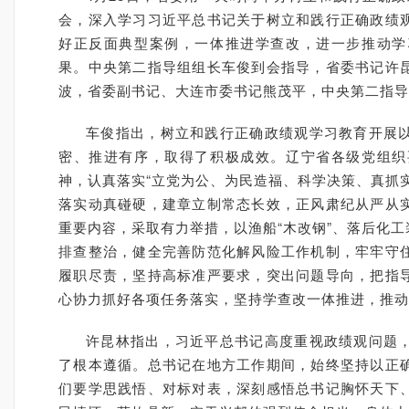
会，深入学习习近平总书记关于树立和践行正确政绩
好正反面典型案例，一体推进学查改，进一步推动学
果。中央第二指导组组长车俊到会指导，省委书记许
波，省委副书记、大连市委书记熊茂平，中央第二指导
车俊指出，树立和践行正确政绩观学习教育开展
密、推进有序，取得了积极成效。辽宁省各级党组织
神，认真落实“立党为公、为民造福、科学决策、真抓
落实动真碰硬，建章立制常态长效，正风肃纪从严从
重要内容，采取有力举措，以渔船“木改钢”、落后化
排查整治，健全完善防范化解风险工作机制，牢牢守
履职尽责，坚持高标准严要求，突出问题导向，把指
心协力抓好各项任务落实，坚持学查改一体推进，推动
许昆林指出，习近平总书记高度重视政绩观问题
了根本遵循。总书记在地方工作期间，始终坚持以正
们要学思践悟、对标对表，深刻感悟总书记胸怀天下