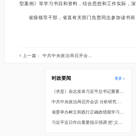
型案例》等学习书目和资料，结合思想和工作实际，深
省级领导干部，省直有关部门负责同志参加读书班
上一篇：
中共中央政治局召开会议 分析研究当前经济形势和经济工作 中共中央总书记习近平主持会议
时政要闻
更多 >
《求是》杂志发表习近平总书记重要文章《在省部级主要领导干部学习贯彻党的二十届四中全会精神专题研讨班上的讲话》
中共中央政治局召开会议 分析研究当前经济形势和经济工作 中共中央总书记习近平主持会议
省委举办树立和践行正确政绩观学习教育第2期读书班暨省委理论学习中心组专题学习会 车俊到会指导 许昆林主持并讲话
习近平近日作出重要指示强调 把“义乌发展经验”进一步总结好运用好 探索走出符合各自实际的高质量发展之路