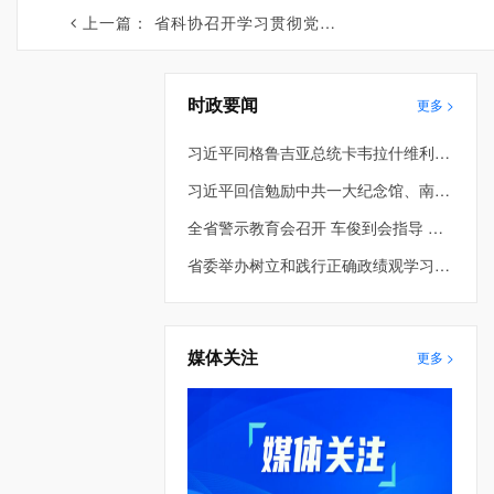
上一篇：
省科协召开学习贯彻党的二十届四中全会精神、落实省委十三届十次全会精神青年同志座谈会
时政要闻
更多 >
习近平同格鲁吉亚总统卡韦拉什维利就中格建交34周年互致贺电并共同宣布将双边关系提升为全面战略伙伴关系
习近平回信勉励中共一大纪念馆、南湖革命纪念馆少先队红领巾讲解员
全省警示教育会召开 车俊到会指导 许昆林主持并讲话 王新伟周波熊茂平出席
省委举办树立和践行正确政绩观学习教育第2期读书班暨省委理论学习中心组专题学习会 车俊到会指导 许昆林主持并讲话
媒体关注
更多 >