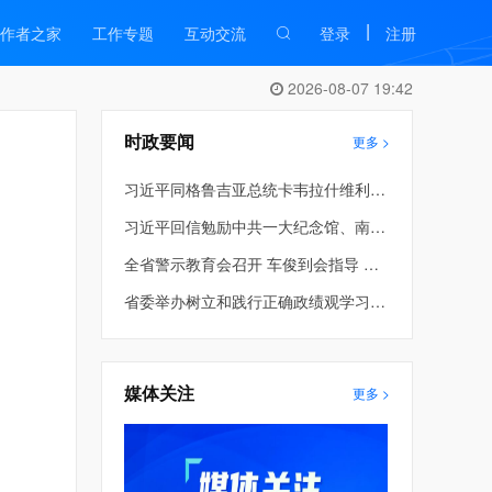
|
作者之家
工作专题
互动交流
登录
注册
2026-08-07 19:42
时政要闻
更多 >
习近平同格鲁吉亚总统卡韦拉什维利就中格建交34周年互致贺电并共同宣布将双边关系提升为全面战略伙伴关系
习近平回信勉励中共一大纪念馆、南湖革命纪念馆少先队红领巾讲解员
全省警示教育会召开 车俊到会指导 许昆林主持并讲话 王新伟周波熊茂平出席
：
省委举办树立和践行正确政绩观学习教育第2期读书班暨省委理论学习中心组专题学习会 车俊到会指导 许昆林主持并讲话
媒体关注
更多 >