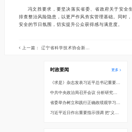
冯文胜要求，要坚决落实省委、省政府关于安全
排查整治风险隐患，以更严作风夯实管理基础。同时，
安全的节日氛围，切实提升公众获得感与满意度。
上一篇：
辽宁省科学技术协会新春贺词
时政要闻
更多 >
《求是》杂志发表习近平总书记重要文章《在省部级主要领导干部学习贯彻党的二十届四中全会精神专题研讨班上的讲话》
中共中央政治局召开会议 分析研究当前经济形势和经济工作 中共中央总书记习近平主持会议
省委举办树立和践行正确政绩观学习教育第2期读书班暨省委理论学习中心组专题学习会 车俊到会指导 许昆林主持并讲话
习近平近日作出重要指示强调 把“义乌发展经验”进一步总结好运用好 探索走出符合各自实际的高质量发展之路