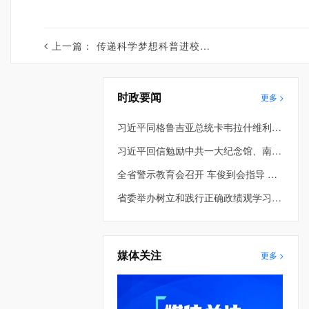
上一篇：
传递科学梦想科普进校园系列活动第一阶段举办
时政要闻
更多 >
习近平同格鲁吉亚总统卡韦拉什维利就中格建交34周年互致贺电并共同宣布将双边关系提升为全面战略伙伴关系
习近平回信勉励中共一大纪念馆、南湖革命纪念馆少先队红领巾讲解员
全省警示教育会召开 车俊到会指导 许昆林主持并讲话 王新伟周波熊茂平出席
省委举办树立和践行正确政绩观学习教育第2期读书班暨省委理论学习中心组专题学习会 车俊到会指导 许昆林主持并讲话
媒体关注
更多 >