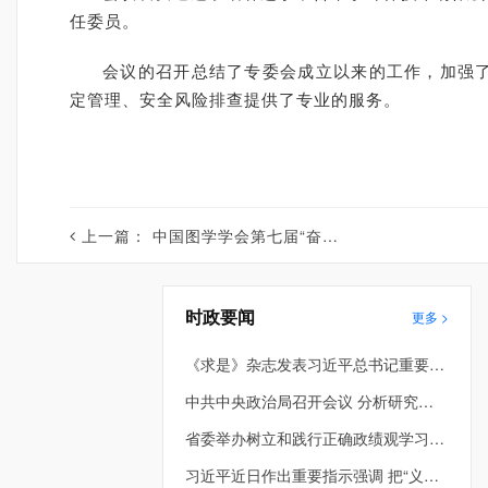
任委员。
会议的召开总结了专委会成立以来的工作，加强
定管理、安全风险排查提供了专业的服务。
上一篇：
中国图学学会第七届“奋发图强”青年科学家论坛在辽召开
时政要闻
更多 >
《求是》杂志发表习近平总书记重要文章《在省部级主要领导干部学习贯彻党的二十届四中全会精神专题研讨班上的讲话》
中共中央政治局召开会议 分析研究当前经济形势和经济工作 中共中央总书记习近平主持会议
省委举办树立和践行正确政绩观学习教育第2期读书班暨省委理论学习中心组专题学习会 车俊到会指导 许昆林主持并讲话
习近平近日作出重要指示强调 把“义乌发展经验”进一步总结好运用好 探索走出符合各自实际的高质量发展之路