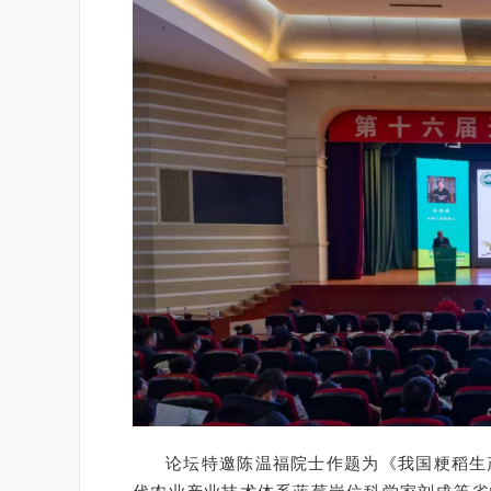
论坛特邀陈温福院士作题为《我国粳稻生
代农业产业技术体系蓝莓岗位科学家刘成等省