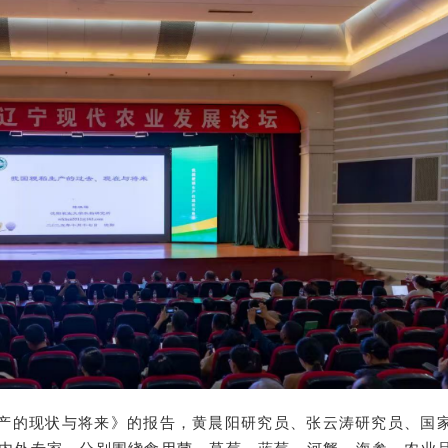
产的现状与将来》的报告，黄晨阳研究员、张云涛研究员、国
内外专家，分别围绕食用菌、草莓、蓝莓、河蟹、海参、农业