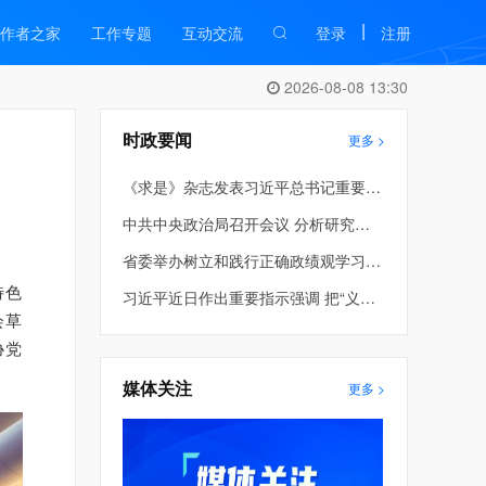
|
作者之家
工作专题
互动交流
登录
注册
2026-08-08 13:30
时政要闻
更多 >
《求是》杂志发表习近平总书记重要文章《在省部级主要领导干部学习贯彻党的二十届四中全会精神专题研讨班上的讲话》
中共中央政治局召开会议 分析研究当前经济形势和经济工作 中共中央总书记习近平主持会议
省委举办树立和践行正确政绩观学习教育第2期读书班暨省委理论学习中心组专题学习会 车俊到会指导 许昆林主持并讲话
特色
习近平近日作出重要指示强调 把“义乌发展经验”进一步总结好运用好 探索走出符合各自实际的高质量发展之路
会草
协党
媒体关注
更多 >