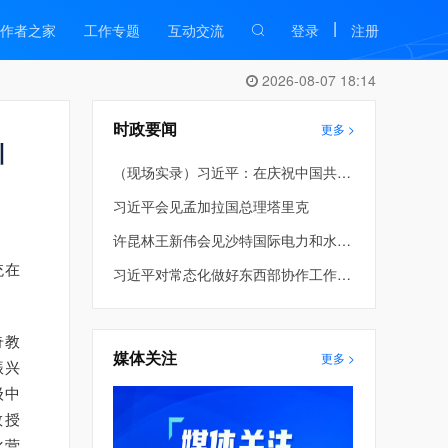
|
作者之家
工作专题
互动交流
登录
注册
2026-08-07 18:14
时政要闻
更多 >
训
（现场实录）习近平：在庆祝中国共产党成立105周年大会上的讲话
习近平会见孟加拉国总理塔里克
许昆林王新伟会见沙特国际电力和水务公司董事长穆罕默德·阿布纳扬
统在
习近平对常态化做好东西部协作工作作出重要指示
奇教
媒体关注
更多 >
振兴
级中
教授
化营