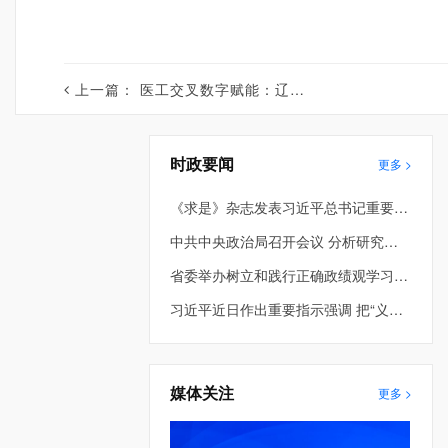
上一篇：
医工交叉数字赋能：辽宁省细胞生物学学会成立数字医学专业委员会
时政要闻
更多 >
《求是》杂志发表习近平总书记重要文章《在省部级主要领导干部学习贯彻党的二十届四中全会精神专题研讨班上的讲话》
中共中央政治局召开会议 分析研究当前经济形势和经济工作 中共中央总书记习近平主持会议
省委举办树立和践行正确政绩观学习教育第2期读书班暨省委理论学习中心组专题学习会 车俊到会指导 许昆林主持并讲话
习近平近日作出重要指示强调 把“义乌发展经验”进一步总结好运用好 探索走出符合各自实际的高质量发展之路
媒体关注
更多 >