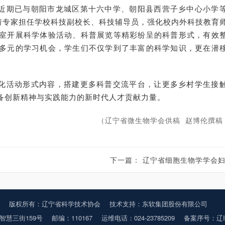
近期已与朝阳市龙城区第十六中学、朝阳县西营子乡中心小学
聘请专家担任学校科技副校长、科技辅导员，强化校内外科技教育
室开展科学体验活动、科普展览等精彩纷呈的科普形式，有效
多元的学习机会，学生们不仅学到了丰富的科学知识，更在潜
化活动形式内容，搭建更多科普交流平台，让更多乡村学生接
备创新精神与实践能力的新时代人才贡献力量。
（辽宁省微生物学会供稿 赵博伦撰稿
下一篇：
辽宁省细胞生物学学会妇科肿瘤与肿瘤细胞学研究专业委员会举办2025年学术会
版权所有：辽宁省科学技术协会
技术支持：东软集团股份有限公司
智慧三街159号
邮编：110167
运维电话：024-23785209
备案序号：辽IC