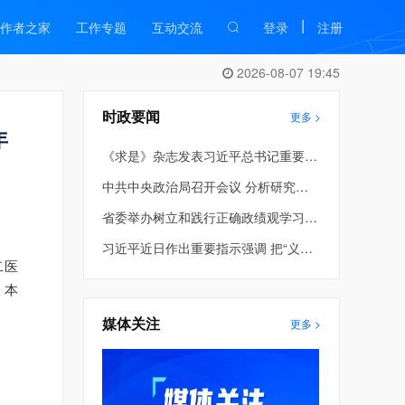
|
作者之家
工作专题
互动交流
登录
注册
2026-08-07 19:45
时政要闻
更多 >
年
《求是》杂志发表习近平总书记重要文章《在省部级主要领导干部学习贯彻党的二十届四中全会精神专题研讨班上的讲话》
中共中央政治局召开会议 分析研究当前经济形势和经济工作 中共中央总书记习近平主持会议
省委举办树立和践行正确政绩观学习教育第2期读书班暨省委理论学习中心组专题学习会 车俊到会指导 许昆林主持并讲话
习近平近日作出重要指示强调 把“义乌发展经验”进一步总结好运用好 探索走出符合各自实际的高质量发展之路
二医
。本
媒体关注
更多 >