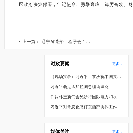
区政府决策部署，牢记使命、勇攀高峰，踔厉奋发、笃
上一篇：
辽宁省造船工程学会召开九届六次理事会、九届九次常务理事会
时政要闻
更多 >
（现场实录）习近平：在庆祝中国共产党成立105周年大会上的讲话
习近平会见孟加拉国总理塔里克
许昆林王新伟会见沙特国际电力和水务公司董事长穆罕默德·阿布纳扬
习近平对常态化做好东西部协作工作作出重要指示
媒体关注
更多 >