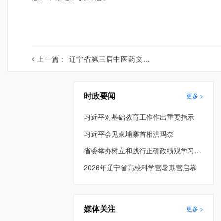
上一篇：
辽宁省第三届中医药文化夜市（东港站）启幕
时政要闻
更多 >
习近平对基础教育工作作出重要指示
习近平会见柬埔寨首相洪玛奈
省委举办树立和践行正确政绩观学习教育第3期读书班暨省委理论学习中心组专题学习会 许昆林主持并讲话 王新伟周波出席
2026年辽宁省高校科学营暑期营启幕
媒体关注
更多 >