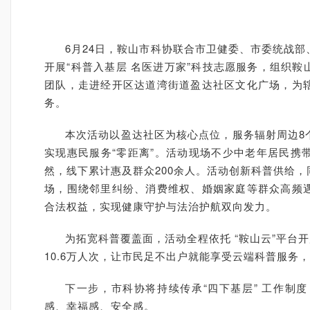
6月24日，鞍山市科协联合市卫健委、市委统战
开展“科普入基层 名医进万家”科技志愿服务，组织
团队，走进经开区达道湾街道盈达社区文化广场，为
务。
本次活动以盈达社区为核心点位，服务辐射周边8
实现惠民服务“零距离”。活动现场不少中老年居民携
然，线下累计惠及群众200余人。活动创新科普供给
场，围绕邻里纠纷、消费维权、婚姻家庭等群众高频
合法权益，实现健康守护与法治护航双向发力。
为拓宽科普覆盖面，活动全程依托 “鞍山云”平台
10.6万人次，让市民足不出户就能享受云端科普服务
下一步，市科协将持续传承“四下基层” 工作制
感、幸福感、安全感。