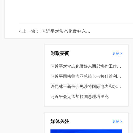
上一篇：
习近平对常态化做好东西部协作工作作出重要指示
时政要闻
更多 >
习近平对常态化做好东西部协作工作作出重要指示
习近平同格鲁吉亚总统卡韦拉什维利就中格建交34周年互致贺电并共同宣布将双边关系提升为全面战略伙伴关系
许昆林王新伟会见沙特国际电力和水务公司董事长穆罕默德·阿布纳扬
习近平会见孟加拉国总理塔里克
媒体关注
更多 >