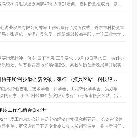
高校科协组织建设同志40余人参加培训。省科协党组成员、副主
化工业智能根基，推动传统产业升级；聚焦前沿技术应用，开辟新兴
创新体系的重要组成
夯实人才支撑体系，激发青年创新活力。 辽宁青年科学家论坛自
。高校科协组织植根于这片沃土，肩负着密切联系全校科技工作者、
服务青年科技人才成长作为重要职责，持续打造“辽宁青年科学家论
科技工作者成长成才的重要使命。同时，对全省基层科协组织相关同
力营造“近悦远来”的创新生态。
克达禽业发展有限公司专家工作站举行了揭牌仪式。丹东市科协党组
舵”。二是要聚焦主责主业，筑牢服务之“基”。三是要深化改革创
局局长张运成，东港市委常委、组织部部长都基殿，大连工业大学轻
气之“正”。 王伟同致欢迎辞，对全体学员的到来表示热烈欢迎，勉
与医学学院党委书记方永辉和教授杨桂芹等50余人出席仪式。 仪
墨，在辽宁全面振兴的画卷上写下属于科协人的精彩篇章。 培训期
与会相关领导分别致辞并为进站专家颁发聘书。随后，实地参观了两
察时的重要讲话和重要指示精神，大力促进新质生产力与高质量发
情况，勉励企业注重研发、加大投入，以科技创新引领企业行稳致
产业升级”等专题讲座。学员们结合自身工作实际，围绕推动高校科协组
指示精神，落实“四下基层”工作要求，3月18日至19日，省科协
品、消毒剂专用产品研发及生产的科技型企业。2024年年末在丹东
培训学习是一次思想的淬炼与能力的提升，将以此次学习为新起点，
提质增效、科普教育基地和场馆建设、高校科协创新发展等开展实地
学专家团队合作成立专家工作站，围绕洗涤产品技术升级、清洗类新
，为奋力谱写中国式现代化辽宁新篇章贡献科协力量。
升产品科技含量，增加效益。 丹东克达禽业发展有限公司是一家从
业集团有限公司、朝阳市宏晟机械制造有限公司，冯书记详细了解了
【学习贯彻总书记辽宁考察重要讲话精神】省科协开展“科技助企新突破专家行”（振兴区站）科技服务活动
蛋企，通过与沈阳农业大学专家团队合作，共建专家站这一科创平
术瓶颈，实现转型升级。在北票市科技馆，冯书记详细了解了科技馆
的禽蛋品牌，助力特色产品发展，促进农民增收。 近年来，丹东市
协组织带领省电工技术学会、药学会、工程热化学学会、策划学
动开展、科普展品提升、科普研学团队建设等方面等提出了明确的工
现已建立50家专家工作站，引进高层次专家200余人，有力推动建
会的专家，开展“科技助企新突破专家行”（丹东市振兴区站）活
破、竞争实力增强等方面取得丰硕成果，为丹东市高质量发展注入了
东欣时代生物科技有限公司、辽宁华隆电力科技股份有限公司、辽宁
工作情况，并希望朝阳市和北票市科协做好派驻学生的服务保障工
做好服务，开展新技术研发、科技成果转化等工作，把专家工作站建
东康复制药厂等6家企业开展实地走访、座谈交流、科技服务和项目
4年度工作总结会议召开
进科技成果转化的孵化器，助力丹东市全面振兴新突破。
、难点问题，进行了现场交流和深入探讨。针对企业提出的电气控制
苗”活动场景平台等提出了明确的工作要求。在朝阳师范学院，冯书
024年度工作总结会议在辽宁省经济作物研究所召开。 会议审议并
体安全存储系统优化、乳果糖溶剂的灭菌工艺提升、湿疹涂剂和抗菌
院科协在传承和弘扬优秀传统文化、开展科研科普、教育教学的工作
调整名单，审议通过了花卉专业委员会人员调整名单，并向新聘任人
的技术指导和规划发展建议，并表示愿意与企业开展联合技术攻关，
少年机器人竞赛，共同推动朝阳市科普教育事业和“科技助苗”活动取
对2025年工作进行了部署；辽宁省淡水水产科学研究院、辽宁岭秀