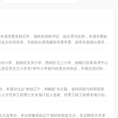
共本溪市委党校召开。省科协党组书记、副主席冯文胜，本溪市委副
委会主任何庆伟、市政协主席高巍和市委常委、副市长殷俊出席开幕
 大会听取和审议了本溪市科协第九届委员会所作的《牢记嘱托 感
国式现代化本溪新篇章贡献力量》的工作报告；选举产生本溪市科协
好桥梁纽带作用，实施“六大行动”：思想领航行动，深化理论武装铸
石道街小学、西岗区东关小学、西岗区九三小学、旅顺口区双岛湾中心
荐表彰体系，搭建青年人才成长平台，做优“科技工作者之家”，强
瓦房店市文兰小学等7所中小学签约科普合作协议，开展沉浸式科普
”工作，持续开展“智汇本溪”品牌活动，提升学术交流支撑力；科普
普教育资源精准下沉，助力实现科普“双进”与教育“双减”的有机融
活动，服务乡村振兴战略，夯实科普基层基础，激发青少年科学梦
实践体验”，开启了一场科学的奇妙旅程。 本次活动聚焦中国高铁
库品牌，畅通建言献策渠道；固本强基行动，继续深化科协改革，夯
科普讲座，1场中学生心理安全科普讲座，“大学校园行”科普研学活
队伍。为本溪高质量发展新篇章作出科技贡献。
。本届论坛以“智创辽宁，AI赋能”为主题，省内高校与科研院所、
科普讲座、詹天佑精神展厅参观、三铁合一轨道交通行车模拟沙盘演
年人才托举工程博士生专项计划入选者、培育工程工程师专项计划入
基础，传播中国高铁从无到有、从弱到强跨越式发展的奋斗历程，以
论坛特邀中国工程院院士、东北大学党
“课堂理论”走向“实践体验”，点燃青少年科技梦想，培育科技创新
与优化》的报告，省内高校与科研院所有关专家分别围绕人工智能赋
类科普桥梁，充分发挥科普资源在提升青少年科学素质、培养创新
能、智慧能源、机器人、医工融合、大模型、计算机视觉等方面作报
有影响力的科普特色活动品牌，助力“双减”政策有效落实，为区域教
训班在大连举办。本次研修班由辽宁省科协党校主办，东北财经大学承
创新的高层次学术平台，进一步推动人工智能技术与传统产业深度融